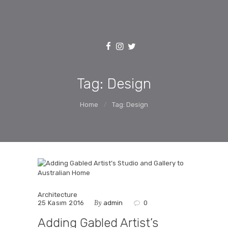
ANASAYFA
AFRATAFRA
Eğlenceli, Güncel ve Sıradışı
Tag: Design
Home
Tag: Design
Architecture
By
25 Kasım 2016
admin
0
Adding Gabled Artist’s